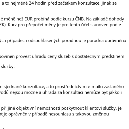
e, a to nejméně 24 hodin před začátkem konzultace, jinak se
jiné měně než EUR probíhá podle kurzu ČNB. Na základě dohody
ZK). Kurz pro přepočet měny je pro tento účel stanoven podle
něných případech odsouhlasených poradnou je poradna oprávněna
t povinen provést úhradu ceny služeb s dostatečným předstihem.
služby.
m sjednané konzultace, a to prostřednictvím e-mailu zaslaného
ůvodů nejsou možné a úhrada za konzultaci nemůže být jakkoli
 při jiné objektivní nemožnosti poskytnout klientovi služby, je
ent je oprávněn v případě nesouhlasu s takovou změnou