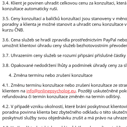
3.4. Klient je povinen uhradit celkovou cenu za konzultaci, kte
konzultace automaticky ruší.
3.5. Ceny konzultací a balíčků konzultací jsou stanoveny v mě
poradny a klienta je možné stanovit a uhradit cenu konzultace 
kurzu ČNB.
3.6. Cena služeb se hradí zpravidla prostřednictvím PayPal n
umožnit klientovi úhradu ceny služeb bezhotovostním převode
3.7. Uhrazením ceny služeb se rozumí připsání příslušné částky
3.8. Opakované nedodržení lhůty a podmínek úhrady ceny za s
Změna termínu nebo zrušení konzultace
4.1. Změnu termínu konzultace nebo zrušení konzultace ze stra
klientem na
info@onlinepsycholog.eu
. Později uskutečněné pok
refundována či termín konzultace změněn na termín odlišný.
4.2. V případě vzniku okolností, které brání poskytnout klientovi
poradna povinna klienta bez zbytečného odkladu o této skuteč
poskytnutí služby svou objednávku zrušit a má právo na uhrazen