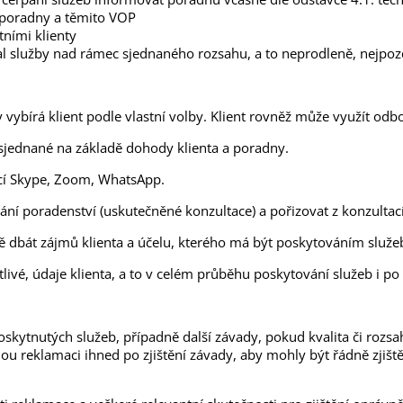
 poradny a těmito VOP
ními klienty
rpal služby nad rámec sjednaného rozsahu, a to neprodleně, nejpo
vybírá klient podle vlastní volby. Klient rovněž může využít odb
 sjednané na základě dohody klienta a poradny.
ací Skype, Zoom, WhatsApp.
ání poradenství (uskutečněné konzultace) a pořizovat z konzultac
dě dbát zájmů klienta a účelu, kterého má být poskytováním služ
tlivé, údaje klienta, a to v celém průběhu poskytování služeb i p
poskytnutých služeb, případně další závady, pokud kvalita či ro
nou reklamaci ihned po zjištění závady, aby mohly být řádně zjiš