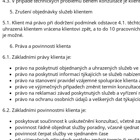
4.3. V případě technických problémů během konzultace je klie
Zrušení objednávky služeb klientem
5.1. Klient má právo při dodržení podmínek odstavce 4.1. těch
uhrazená klientem vrácena klientovi zpět, a to do 10 pracovníc
je možné.
Práva a povinnosti klienta
6.1. Základními právy klienta je:
právo na poskytnutí objednaných a uhrazených služeb v
právo na poskytnutí informací týkajících se služeb nabí
právo na stanovení pravidel vzájemné spolupráce klienta
právo ve výjimečných případech změnit termín konzultac
právo na reklamaci závad poskytnutých služeb a vyřízení
právo na ochranu osobních údajů a veškerých dat týkajících
6.2. Základními povinnostmi klienta je:
poskytovat součinnost k uskutečnění konzultací, včetně za
povinnost řádně objednat služby poradny, včasně sjednat
povinnost čerpat služby ve sjednaném čase
při výjimečných případech potřeby změnit termín či zruši