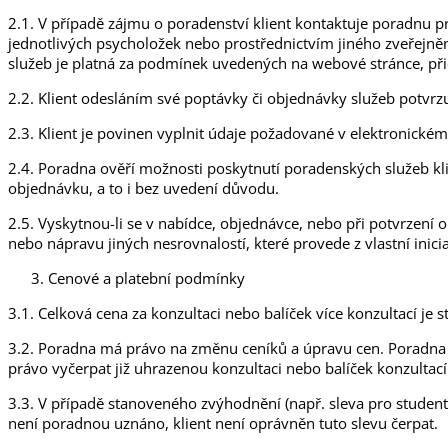
2.1. V případě zájmu o poradenství klient kontaktuje poradnu 
jednotlivých psycholožek nebo prostřednictvím jiného zveřejně
služeb je platná za podmínek uvedených na webové stránce, př
2.2. Klient odesláním své poptávky či objednávky služeb potvrzu
2.3. Klient je povinen vyplnit údaje požadované v elektronick
2.4. Poradna ověří možnosti poskytnutí poradenských služeb k
objednávku, a to i bez uvedení důvodu.
2.5. Vyskytnou-li se v nabídce, objednávce, nebo při potvrzení 
nebo nápravu jiných nesrovnalostí, které provede z vlastní inic
Cenové a platební podmínky
3.1. Celková cena za konzultaci nebo balíček více konzultací j
3.2. Poradna má právo na změnu ceníků a úpravu cen. Poradna 
právo vyčerpat již uhrazenou konzultaci nebo balíček konzultací
3.3. V případě stanoveného zvýhodnění (např. sleva pro student
není poradnou uznáno, klient není oprávněn tuto slevu čerpat.