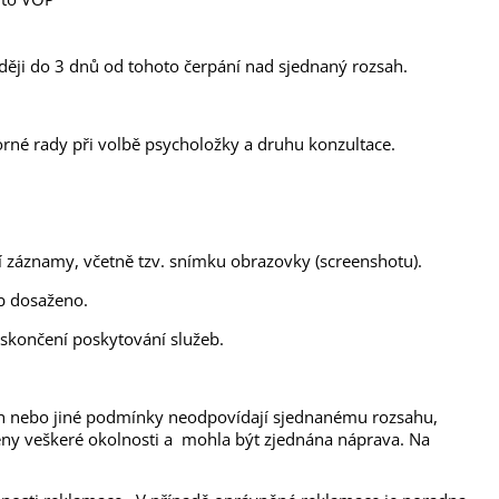
zději do 3 dnů od tohoto čerpání nad sjednaný rozsah.
orné rady při volbě psycholožky a druhu konzultace.
í záznamy, včetně tzv. snímku obrazovky (screenshotu).
eb dosaženo.
o skončení poskytování služeb.
zsah nebo jiné podmínky neodpovídají sjednanému rozsahu,
těny veškeré okolnosti a mohla být zjednána náprava. Na