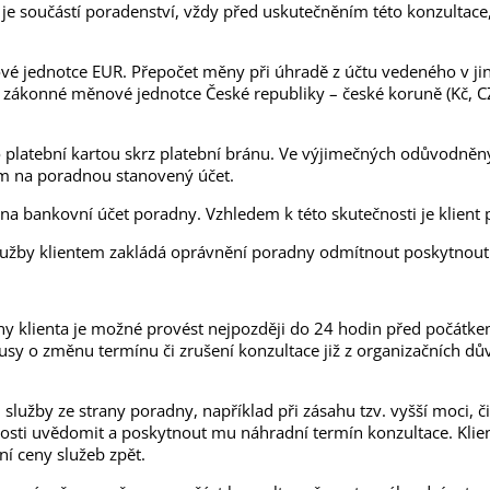
rá je součástí poradenství, vždy před uskutečněním této konzultac
nové jednotce EUR. Přepočet měny při úhradě z účtu vedeného v 
v zákonné měnové jednotce České republiky – české koruně (Kč, C
ebo platební kartou skrz platební bránu. Ve výjimečných odůvod
m na poradnou stanovený účet.
 na bankovní účet poradny. Vzhledem k této skutečnosti je klien
lužby klientem zakládá oprávnění poradny odmítnout poskytnout 
ny klienta je možné provést nejpozději do 24 hodin před počátke
usy o změnu termínu či zrušení konzultace již z organizačních d
 služby ze strany poradny, například při zásahu tzv. vyšší moci, či
nosti uvědomit a poskytnout mu náhradní termín konzultace. Kli
í ceny služeb zpět.