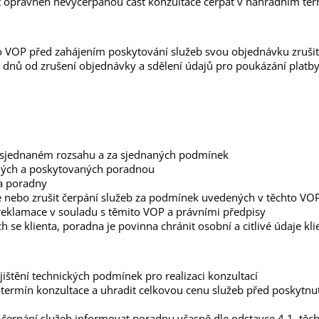
nt oprávněn nevyčerpanou část konzultace čerpat v náhradním ter
to VOP před zahájením poskytování služeb svou objednávku zrušit
h dnů od zrušení objednávky a sdělení údajů pro poukázání platby
e sjednaném rozsahu a za sjednaných podmínek
zených a poskytovaných poradnou
 a poradny
e nebo zrušit čerpání služeb za podmínek uvedených v těchto VO
 reklamace v souladu s těmito VOP a právními předpisy
 se klienta, poradna je povinna chránit osobní a citlivé údaje kl
jištění technických podmínek pro realizaci konzultací
 termín konzultace a uhradit celkovou cenu služeb před poskytnu
t čerpání služeb informovat poradnu včasně dle odstavce 4.1. těc