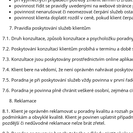
povinnost řídit se pravidly uvedenými na webové stránce
povinnost nenarušovat či neomezovat čerpání služeb ostat
povinnost klienta doplatit rozdíl v ceně, pokud klient če
Pravidla poskytování služeb klientům
7.1. Druh konzultace, způsob konzultace a psycholožku poradny 
7.2. Poskytování konzultací klientům probíhá v termínu a době
7.3. Konzultace jsou poskytovány prostřednictvím online aplik
7.4. Klient bere na vědomí, že není oprávněn nahrávat poskytov
7.5. Poradna je při poskytování služeb vždy povinna v první řa
7.6. Poradna je povinna plně chránit veškeré osobní, zejména ci
Reklamace
8.1. Klient je oprávněn reklamovat u poradny kvalitu a rozsah 
podmínkám a obvyklé kvalitě. Klient je povinen uplatnit případ
pozdější či nedůvodné reklamace nelze brát zřetel.