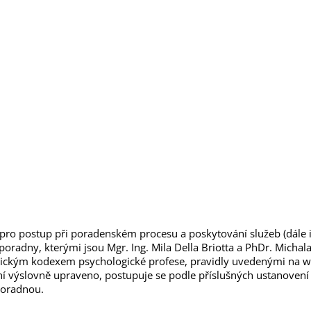
ro postup při poradenském procesu a poskytování služeb (dále i 
 poradny,
kterými jsou Mgr. Ing. Mila Della Briotta a PhDr. Michal
tickým kodexem psychologické profese, pravidly uvedenými na w
ní výslovně upraveno, postupuje se podle příslušných ustanoven
poradnou.