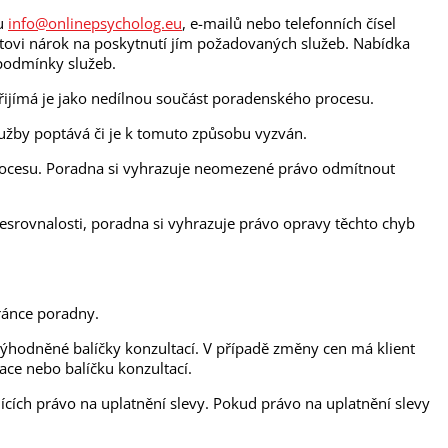
lu
info@onlinepsycholog.eu
, e-mailů nebo telefonních čísel
ntovi nárok na poskytnutí jím požadovaných služeb. Nabídka
 podmínky služeb.
přijímá je jako nedílnou součást poradenského procesu.
užby poptává či je k tomuto způsobu vyzván.
procesu. Poradna si vyhrazuje neomezené právo odmítnout
nesrovnalosti, poradna si vyhrazuje právo opravy těchto chyb
tránce poradny.
hodněné balíčky konzultací. V případě změny cen má klient
ace nebo balíčku konzultací.
cích právo na uplatnění slevy. Pokud právo na uplatnění slevy