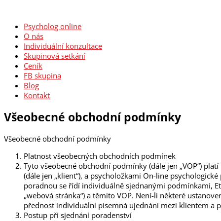
Psycholog online
O nás
Individuální konzultace
Skupinová setkání
Ceník
FB skupina
Blog
Kontakt
Všeobecné obchodní podmínky
Všeobecné obchodní podmínky
Platnost všeobecných obchodních podmínek
Tyto všeobecné obchodní podmínky (dále jen „VOP“) platí p
(dále jen „klient“), a psycholožkami O
n-line psychologické
poradnou se řídí individuálně sjednanými podmínkami, E
„webová stránka“) a těmito VOP. Není-li některé ustanove
přednost individuální písemná ujednání mezi klientem a 
Postup při sjednání poradenství