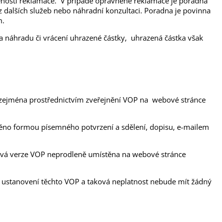
vněnosti reklamace. V případě oprávněné reklamace je poradna
z dalších služeb nebo náhradní konzultaci. Poradna je povinna
m.
 na náhradu či vrácení uhrazené částky, uhrazená částka však
, zejména prostřednictvím zveřejnění VOP na webové stránce
iněno formou písemného potvrzení a sdělení, dopisu, e-mailem
ová verze VOP neprodleně umístěna na webové stránce
ch ustanovení těchto VOP a taková neplatnost nebude mít žádný