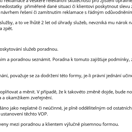
sti reklamace a veškeré relevantní skutečnosti pro zjištění oprá
nedostatky přiměřeně dané situaci či klientovi poskytnout slevu 
 s návrhem řešení či zamítnutím reklamace s řádným odůvodnění
 služby, a to ve lhůtě 2 let od úhrady služeb, nevzniká mu nárok
a zpět.
poskytování služeb poradnou.
 ním a poradnou seznámit. Poradna k tomuto zajišťuje podmínky
ání, považuje se za dodržení této formy, je-li právní jednání uč
lňovat a měnit. V případě, že k takovéto změně dojde, bude n
a a okamžikem zveřejnění.
dáno jako neplatné či neúčinné, je plně oddělitelným od ostatní
h ustanovení těchto VOP.
aveny mezi poradnou a klientem výlučně písemnou formou.