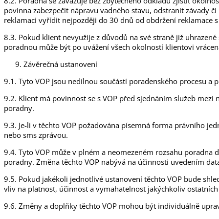
8.2. Poradna se zavazuje bez zbytečného odkladu zjistit okolno
povinna zabezpečit nápravu vadného stavu, odstranit závady či 
reklamaci vyřídit nejpozději do 30 dnů od obdržení reklamace
8.3. Pokud klient nevyužije z důvodů na své straně již uhrazené
poradnou může být po uvážení všech okolností klientovi vrácen
Závěrečná ustanovení
9.1. Tyto VOP jsou nedílnou součástí poradenského procesu a 
9.2. Klient má povinnost se s VOP před sjednáním služeb mezi
poradny.
9.3. Je-li v těchto VOP požadována písemná forma právního jedn
nebo sms zprávou.
9.4. Tyto VOP může v plném a neomezeném rozsahu poradna dop
poradny. Změna těchto VOP nabývá na účinnosti uvedením dat
9.5. Pokud jakékoli jednotlivé ustanovení těchto VOP bude shle
vliv na platnost, účinnost a vymahatelnost jakýchkoliv ostatníc
9.6. Změny a doplňky těchto VOP mohou být individuálně upr