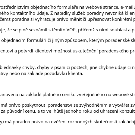
prostřednictvím objednacího formuláře na webové stránce, e-mai
ného kontaktního údaje. Z nabídky služeb poradny nevzniká klie
ičemž poradna si vyhrazuje právo měnit či upřesňovat konkrétní
je, že se plně seznámil s těmito VOP, přičemž s nimi souhlasí a 
ém objednacím formuláři či jiným způsobem, kterým poradenské sl
lientovi a potvrdí klientovi možnost uskutečnění poradenského 
objednávky chyby, chyby v psaní či počtech, jiné chybné údaje či 
iativy nebo na základě požadavku klienta.
e stanovena na základě platného ceníku zveřejněného na webové s
má právo poskytnout poradenství se zvýhodněním a vytvářet zvý
 za původní cenu, a to ve lhůtě jednoho roku od uhrazení konzult
y) má poradna právo na ověření rozhodných skutečností zakládají