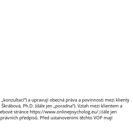
„konzultací“) a upravují obecná práva a povinnosti mezi klienty
a Škrábová, Ph.D. (dále jen „poradna“). Vztah mezi klientem a
ebové stránce https://www.onlinepsycholog.eu/
(
d
ále jen
í právních předpisů. Před ustanoveními těchto VOP mají