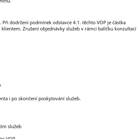
mínu.
. Při dodržení podmínek odstavce 4.1. těchto VOP je částka
 klientem. Zrušení objednávky služeb v rámci balíčku konzultací
P
ienta i po skončení poskytování služeb.
tím služeb
hto VOP